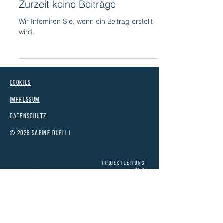
Zurzeit keine Beiträge
Wir Infomiren Sie, wenn ein Beitrag erstellt
wird.
Cookies
Impressum
Datenschutz
© 2026 Sabine Duelli
​​​Projektleitung
und
Training
Sabine Duelli
+43 699 11 44 84 82
info@sabineduelli.at